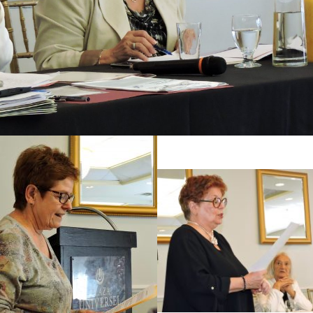
INS 2020
Dîner de l’Amitié 2026
INS 2019
Dîner de Noël 2025 — photos de Hugues 
n mensuel 2018
Dîner estival et des bénévoles
n mensuel 2017
Assemblée générale sectorielle – 14 mai
n mensuel 2016
Dîner de printemps ~ EMRTM
Dîner de l’amitié-ITHQ 2025
Diner de Noël 2024
Fondation Laure-Gaudreault
Diner des ainés 2024
AGS 2024