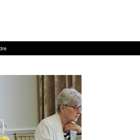
e
dre