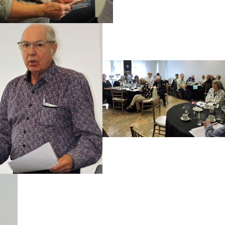
Dîner de l’amitié 2024
Dïner de Noël 2023
Fête des Ainé(e)s 2023
Dîner des bénévoles 2023
Dîner du 10 mai 2023
Dîner du 4 avril 2023
Dîner de Noël 2022
Assemblée générale Laure-Gaudreault 2
Dîner des bénévoles 2022
Assemblée générale sectorielle 2022